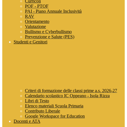
Curricoli
POF - PTOF
PAI - Piano Annuale Inclusività
RAV
Orientamento
Valutazione
Bullismo e Cyberbullismo
Prevenzione e Salute (PES)
Studenti e Genitori
Criteri di formazione delle classi prime a.s. 2026-27
Calendario scolastico IC Oppeano - Isola Rizza
Libri di Testo
Elenco materiali Scuola Primaria
Contributo Liberale
Google Workspace for Education
Docenti e ATA