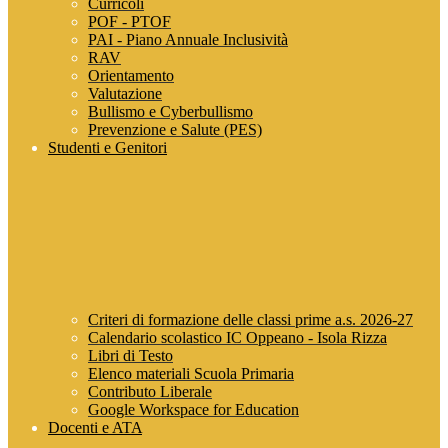
Curricoli
POF - PTOF
PAI - Piano Annuale Inclusività
RAV
Orientamento
Valutazione
Bullismo e Cyberbullismo
Prevenzione e Salute (PES)
Studenti e Genitori
Criteri di formazione delle classi prime a.s. 2026-27
Calendario scolastico IC Oppeano - Isola Rizza
Libri di Testo
Elenco materiali Scuola Primaria
Contributo Liberale
Google Workspace for Education
Docenti e ATA