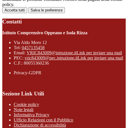
policy.
Accetta tutti
Salva le preferenze
Contatti
Istituto Comprensivo Oppeano e Isola Rizza
Via Aldo Moro 12
Tel:
0457135458
Email:
VRIC843009@istruzione.it
Link per inviare una mail
PEC:
vric843009@pec.istruzione.it
Link per inviare una mail
C.F.: 80055360236
Privacy-GDPR
Sezione Link Utili
Cookie policy
Note legali
Informativa Privacy
Ufficio Relazioni con il Pubblico
Dichiarazione di accessibilità