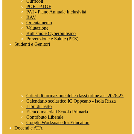
Curricoli
POF - PTOF
PAI - Piano Annuale Inclusività
RAV
Orientamento
Valutazione
Bullismo e Cyberbullismo
Prevenzione e Salute (PES)
Studenti e Genitori
Criteri di formazione delle classi prime a.s. 2026-27
Calendario scolastico IC Oppeano - Isola Rizza
Libri di Testo
Elenco materiali Scuola Primaria
Contributo Liberale
Google Workspace for Education
Docenti e ATA