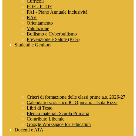
Curricoli
POF - PTOF
PAI - Piano Annuale Inclusività
RAV
Orientamento
Valutazione
Bullismo e Cyberbullismo
Prevenzione e Salute (PES)
Studenti e Genitori
Criteri di formazione delle classi prime a.s. 2026-27
Calendario scolastico IC Oppeano - Isola Rizza
Libri di Testo
Elenco materiali Scuola Primaria
Contributo Liberale
Google Workspace for Education
Docenti e ATA