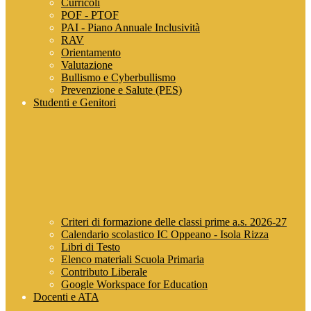
Curricoli
POF - PTOF
PAI - Piano Annuale Inclusività
RAV
Orientamento
Valutazione
Bullismo e Cyberbullismo
Prevenzione e Salute (PES)
Studenti e Genitori
Criteri di formazione delle classi prime a.s. 2026-27
Calendario scolastico IC Oppeano - Isola Rizza
Libri di Testo
Elenco materiali Scuola Primaria
Contributo Liberale
Google Workspace for Education
Docenti e ATA