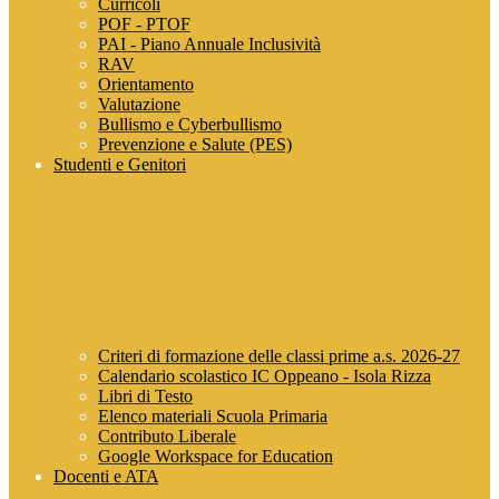
Curricoli
POF - PTOF
PAI - Piano Annuale Inclusività
RAV
Orientamento
Valutazione
Bullismo e Cyberbullismo
Prevenzione e Salute (PES)
Studenti e Genitori
Criteri di formazione delle classi prime a.s. 2026-27
Calendario scolastico IC Oppeano - Isola Rizza
Libri di Testo
Elenco materiali Scuola Primaria
Contributo Liberale
Google Workspace for Education
Docenti e ATA