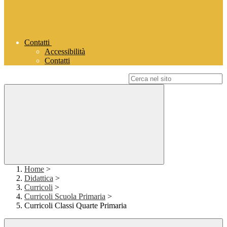
Contatti
Accessibilità
Contatti
Campo di ricerca per le pagine del sito
Home
>
Didattica
>
Curricoli
>
Curricoli Scuola Primaria
>
Curricoli Classi Quarte Primaria