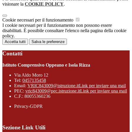
visionare la
COOKIE POLICY
.
Cookie necessari per il funzionamento
I cookie necessari per il funzionamento non possono essere
disabilitati. È possibile consultare l'elenco nella pagina della cookie
policy.
Accetta tutti
Salva le preferenze
Contatti
Istituto Comprensivo Oppeano e Isola Rizza
Via Aldo Moro 12
Tel:
0457135458
Email:
VRIC843009@istruzione.it
Link per inviare una mail
PEC:
vric843009@pec.istruzione.it
Link per inviare una mail
C.F.: 80055360236
Privacy-GDPR
Sezione Link Utili