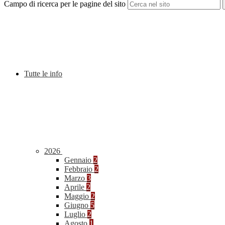
Campo di ricerca per le pagine del sito
Tutte le info
2026
Gennaio
2
Febbraio
2
Marzo
3
Aprile
2
Maggio
2
Giugno
5
Luglio
2
Agosto
1