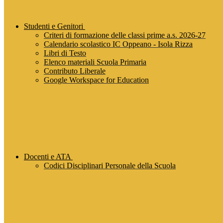
Studenti e Genitori
Criteri di formazione delle classi prime a.s. 2026-27
Calendario scolastico IC Oppeano - Isola Rizza
Libri di Testo
Elenco materiali Scuola Primaria
Contributo Liberale
Google Workspace for Education
Docenti e ATA
Codici Disciplinari Personale della Scuola