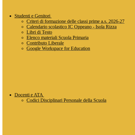
Studenti e Genitori
Criteri di formazione delle classi prime a.s. 2026-27
Calendario scolastico IC Oppeano - Isola Rizza
Libri di Testo
Elenco materiali Scuola Primaria
Contributo Liberale
Google Workspace for Education
Docenti e ATA
Codici Disciplinari Personale della Scuola