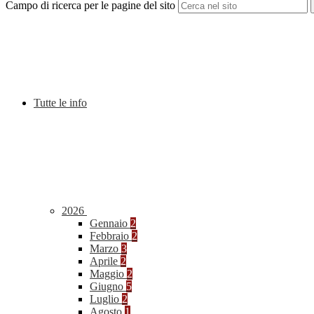
Campo di ricerca per le pagine del sito
Tutte le info
2026
Gennaio
2
Febbraio
2
Marzo
3
Aprile
2
Maggio
2
Giugno
5
Luglio
2
Agosto
1