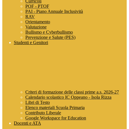
Curricoli
POF - PTOF
PAI - Piano Annuale Inclusività
RAV
Orientamento
Valutazione
Bullismo e Cyberbullismo
Prevenzione e Salute (PES)
Studenti e Genitori
Criteri di formazione delle classi prime a.s. 2026-27
Calendario scolastico IC Oppeano - Isola Rizza
Libri di Testo
Elenco materiali Scuola Primaria
Contributo Liberale
Google Workspace for Education
Docenti e ATA