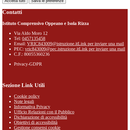
Accetta tutti
Salva le preferenze
Contatti
Istituto Comprensivo Oppeano e Isola Rizza
Via Aldo Moro 12
Tel:
0457135458
Email:
VRIC843009@istruzione.it
Link per inviare una mail
PEC:
vric843009@pec.istruzione.it
Link per inviare una mail
C.F.: 80055360236
Privacy-GDPR
Sezione Link Utili
Cookie policy
Note legali
Informativa Privacy
Ufficio Relazioni con il Pubblico
Dichiarazione di accessibilità
Obiettivi di accessibilità
Gestione consensi cookie