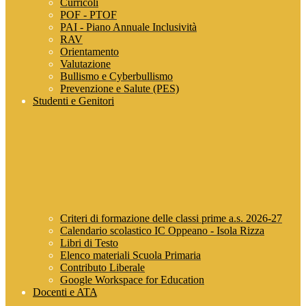
Curricoli
POF - PTOF
PAI - Piano Annuale Inclusività
RAV
Orientamento
Valutazione
Bullismo e Cyberbullismo
Prevenzione e Salute (PES)
Studenti e Genitori
Criteri di formazione delle classi prime a.s. 2026-27
Calendario scolastico IC Oppeano - Isola Rizza
Libri di Testo
Elenco materiali Scuola Primaria
Contributo Liberale
Google Workspace for Education
Docenti e ATA