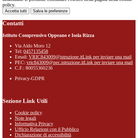
policy.
Accetta tutti
Salva le preferenze
Contatti
Istituto Comprensivo Oppeano e Isola Rizza
Via Aldo Moro 12
Tel:
0457135458
Email:
VRIC843009@istruzione.it
Link per inviare una mail
PEC:
vric843009@pec.istruzione.it
Link per inviare una mail
C.F.: 80055360236
Privacy-GDPR
Sezione Link Utili
Cookie policy
Note legali
Informativa Privacy
Ufficio Relazioni con il Pubblico
Dichiarazione di accessibilità