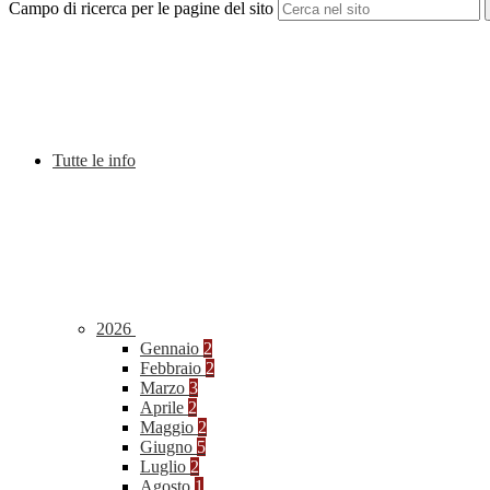
Campo di ricerca per le pagine del sito
Tutte le info
2026
Gennaio
2
Febbraio
2
Marzo
3
Aprile
2
Maggio
2
Giugno
5
Luglio
2
Agosto
1