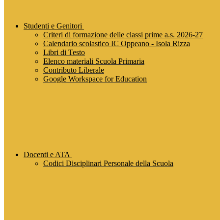
Studenti e Genitori
Criteri di formazione delle classi prime a.s. 2026-27
Calendario scolastico IC Oppeano - Isola Rizza
Libri di Testo
Elenco materiali Scuola Primaria
Contributo Liberale
Google Workspace for Education
Docenti e ATA
Codici Disciplinari Personale della Scuola