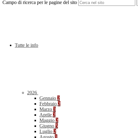
Campo di ricerca per le pagine del sito
Tutte le info
2026
Gennaio
2
Febbraio
2
Marzo
3
Aprile
2
Maggio
2
Giugno
5
Luglio
2
Agosto
1