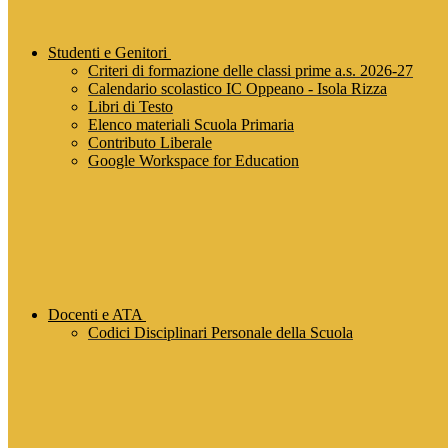
Studenti e Genitori
Criteri di formazione delle classi prime a.s. 2026-27
Calendario scolastico IC Oppeano - Isola Rizza
Libri di Testo
Elenco materiali Scuola Primaria
Contributo Liberale
Google Workspace for Education
Docenti e ATA
Codici Disciplinari Personale della Scuola