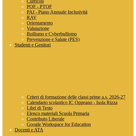
Curricoli
POF - PTOF
PAI - Piano Annuale Inclusività
RAV
Orientamento
Valutazione
Bullismo e Cyberbullismo
Prevenzione e Salute (PES)
Studenti e Genitori
Criteri di formazione delle classi prime a.s. 2026-27
Calendario scolastico IC Oppeano - Isola Rizza
Libri di Testo
Elenco materiali Scuola Primaria
Contributo Liberale
Google Workspace for Education
Docenti e ATA