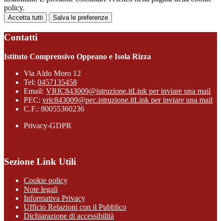
policy.
Accetta tutti
Salva le preferenze
Contatti
Istituto Comprensivo Oppeano e Isola Rizza
Via Aldo Moro 12
Tel:
0457135458
Email:
VRIC843009@istruzione.it
Link per inviare una mail
PEC:
vric843009@pec.istruzione.it
Link per inviare una mail
C.F.: 80055360236
Privacy-GDPR
Sezione Link Utili
Cookie policy
Note legali
Informativa Privacy
Ufficio Relazioni con il Pubblico
Dichiarazione di accessibilità