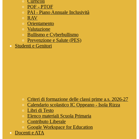
Curricoli
POF - PTOF
PAI - Piano Annuale Inclusività
RAV
Orientamento
Valutazione
Bullismo e Cyberbullismo
Prevenzione e Salute (PES)
Studenti e Genitori
Criteri di formazione delle classi prime a.s. 2026-27
Calendario scolastico IC Oppeano - Isola Rizza
Libri di Testo
Elenco materiali Scuola Primaria
Contributo Liberale
Google Workspace for Education
Docenti e ATA