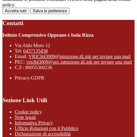
policy.
Accetta tutti
Salva le preferenze
Contatti
Istituto Comprensivo Oppeano e Isola Rizza
Via Aldo Moro 12
Tel:
0457135458
Email:
VRIC843009@istruzione.it
Link per inviare una mail
PEC:
vric843009@pec.istruzione.it
Link per inviare una mail
C.F.: 80055360236
Privacy-GDPR
Sezione Link Utili
Cookie policy
Note legali
Informativa Privacy
Ufficio Relazioni con il Pubblico
Dichiarazione di accessibilità