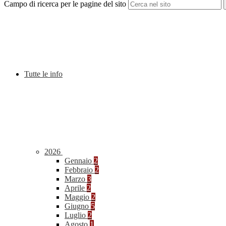
Campo di ricerca per le pagine del sito
Tutte le info
2026
Gennaio
2
Febbraio
2
Marzo
3
Aprile
2
Maggio
2
Giugno
5
Luglio
2
Agosto
1