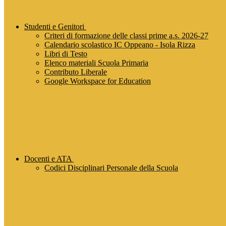
Studenti e Genitori
Criteri di formazione delle classi prime a.s. 2026-27
Calendario scolastico IC Oppeano - Isola Rizza
Libri di Testo
Elenco materiali Scuola Primaria
Contributo Liberale
Google Workspace for Education
Docenti e ATA
Codici Disciplinari Personale della Scuola