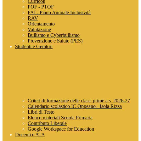
Curricoli
POF - PTOF
PAI - Piano Annuale Inclusività
RAV
Orientamento
Valutazione
Bullismo e Cyberbullismo
Prevenzione e Salute (PES)
Studenti e Genitori
Criteri di formazione delle classi prime a.s. 2026-27
Calendario scolastico IC Oppeano - Isola Rizza
Libri di Testo
Elenco materiali Scuola Primaria
Contributo Liberale
Google Workspace for Education
Docenti e ATA