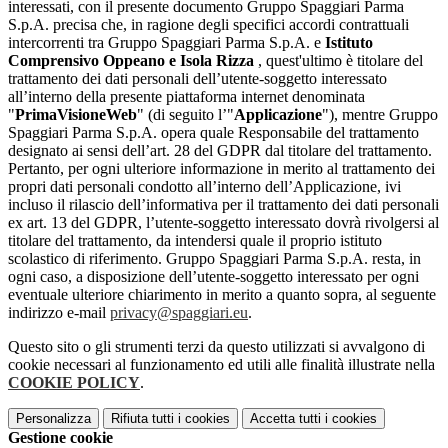
interessati, con il presente documento Gruppo Spaggiari Parma
S.p.A. precisa che, in ragione degli specifici accordi contrattuali
intercorrenti tra Gruppo Spaggiari Parma S.p.A. e
Istituto
Comprensivo Oppeano e Isola Rizza
, quest'ultimo è titolare del
trattamento dei dati personali dell’utente-soggetto interessato
all’interno della presente piattaforma internet denominata
"
PrimaVisioneWeb
" (di seguito l’"
Applicazione
"), mentre Gruppo
Spaggiari Parma S.p.A. opera quale Responsabile del trattamento
designato ai sensi dell’art. 28 del GDPR dal titolare del trattamento.
Pertanto, per ogni ulteriore informazione in merito al trattamento dei
propri dati personali condotto all’interno dell’Applicazione, ivi
incluso il rilascio dell’informativa per il trattamento dei dati personali
ex art. 13 del GDPR, l’utente-soggetto interessato dovrà rivolgersi al
titolare del trattamento, da intendersi quale il proprio istituto
scolastico di riferimento. Gruppo Spaggiari Parma S.p.A. resta, in
ogni caso, a disposizione dell’utente-soggetto interessato per ogni
eventuale ulteriore chiarimento in merito a quanto sopra, al seguente
indirizzo e-mail
privacy@spaggiari.eu
.
Questo sito o gli strumenti terzi da questo utilizzati si avvalgono di
cookie necessari al funzionamento ed utili alle finalità illustrate nella
COOKIE POLICY
.
Personalizza
Rifiuta tutti
i cookies
Accetta tutti
i cookies
Gestione cookie