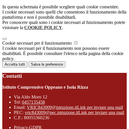
In questa schermata è possibile scegliere quali cookie consentire.
I cookie necessari sono quelli che consentono il funzionamento della
piattaforma e non è possibile disabilitarli.
Per conoscere quali sono i cookie necessari al funzionamento potete
visionare la
COOKIE POLICY
.
Cookie necessari per il funzionamento
I cookie necessari per il funzionamento non possono essere
disabilitati. È possibile consultare l'elenco nella pagina della cookie
policy.
Accetta tutti
Salva le preferenze
Contatti
Istituto Comprensivo Oppeano e Isola Rizza
Via Aldo Moro 12
Tel:
0457135458
Email:
VRIC843009@istruzione.it
Link per inviare una mail
PEC:
vric843009@pec.istruzione.it
Link per inviare una mail
C.F.: 80055360236
Privacy-GDPR