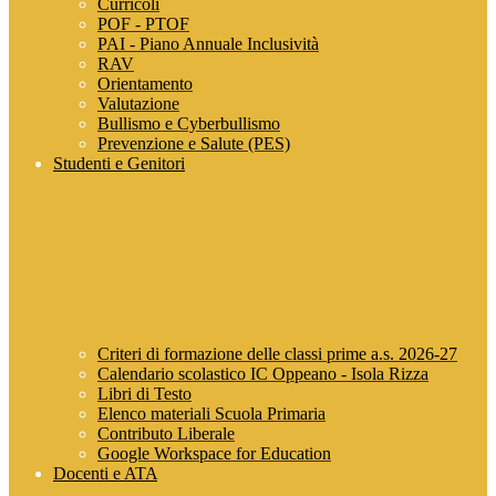
Curricoli
POF - PTOF
PAI - Piano Annuale Inclusività
RAV
Orientamento
Valutazione
Bullismo e Cyberbullismo
Prevenzione e Salute (PES)
Studenti e Genitori
Criteri di formazione delle classi prime a.s. 2026-27
Calendario scolastico IC Oppeano - Isola Rizza
Libri di Testo
Elenco materiali Scuola Primaria
Contributo Liberale
Google Workspace for Education
Docenti e ATA