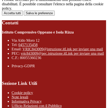
disabilitati. È possibile consultare l'elenco nella pagina della cookie
policy.
Accetta tutti
Salva le preferenze
Contatti
Istituto Comprensivo Oppeano e Isola Rizza
Via Aldo Moro 12
Tel:
0457135458
Email:
VRIC843009@istruzione.it
Link per inviare una mail
PEC:
vric843009@pec.istruzione.it
Link per inviare una mail
C.F.: 80055360236
Privacy-GDPR
Sezione Link Utili
Cookie policy
Note legali
Informativa Privacy
Ufficio Relazioni con il Pubblico