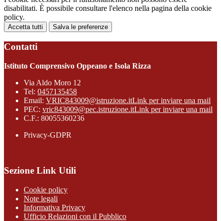
disabilitati. È possibile consultare l'elenco nella pagina della cookie
policy.
Accetta tutti
Salva le preferenze
Contatti
Istituto Comprensivo Oppeano e Isola Rizza
Via Aldo Moro 12
Tel:
0457135458
Email:
VRIC843009@istruzione.it
Link per inviare una mail
PEC:
vric843009@pec.istruzione.it
Link per inviare una mail
C.F.: 80055360236
Privacy-GDPR
Sezione Link Utili
Cookie policy
Note legali
Informativa Privacy
Ufficio Relazioni con il Pubblico