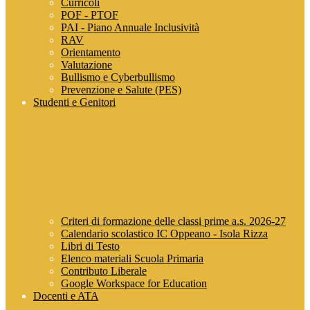
Curricoli
POF - PTOF
PAI - Piano Annuale Inclusività
RAV
Orientamento
Valutazione
Bullismo e Cyberbullismo
Prevenzione e Salute (PES)
Studenti e Genitori
Criteri di formazione delle classi prime a.s. 2026-27
Calendario scolastico IC Oppeano - Isola Rizza
Libri di Testo
Elenco materiali Scuola Primaria
Contributo Liberale
Google Workspace for Education
Docenti e ATA