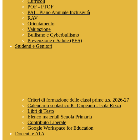
Curricoli
POF - PTOF
PAI - Piano Annuale Inclusività
RAV
Orientamento
Valutazione
Bullismo e Cyberbullismo
Prevenzione e Salute (PES)
Studenti e Genitori
Criteri di formazione delle classi prime a.s. 2026-27
Calendario scolastico IC Oppeano - Isola Rizza
Libri di Testo
Elenco materiali Scuola Primaria
Contributo Liberale
Google Workspace for Education
Docenti e ATA