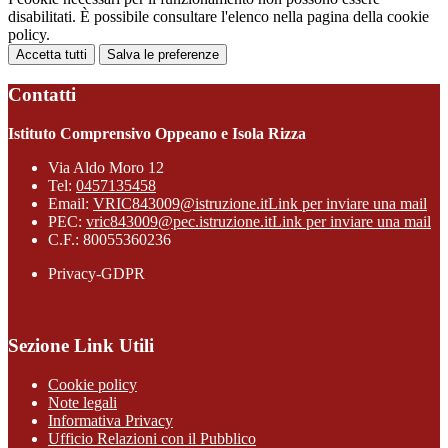
disabilitati. È possibile consultare l'elenco nella pagina della cookie
policy.
Accetta tutti
Salva le preferenze
Contatti
Istituto Comprensivo Oppeano e Isola Rizza
Via Aldo Moro 12
Tel:
0457135458
Email:
VRIC843009@istruzione.it
Link per inviare una mail
PEC:
vric843009@pec.istruzione.it
Link per inviare una mail
C.F.: 80055360236
Privacy-GDPR
Sezione Link Utili
Cookie policy
Note legali
Informativa Privacy
Ufficio Relazioni con il Pubblico