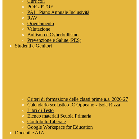
Curricoli
POF - PTOF
PAI - Piano Annuale Inclusività
RAV
Orientamento
Valutazione
Bullismo e Cyberbullismo
Prevenzione e Salute (PES)
Studenti e Genitori
Criteri di formazione delle classi prime a.s. 2026-27
Calendario scolastico IC Oppeano - Isola Rizza
Libri di Testo
Elenco materiali Scuola Primaria
Contributo Liberale
Google Workspace for Education
Docenti e ATA