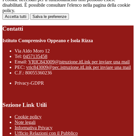
disabilitati. È possibile consultare l'elenco nella pagina della cookie
policy.
Accetta tutti
Salva le preferenze
Contatti
Istituto Comprensivo Oppeano e Isola Rizza
Via Aldo Moro 12
Tel:
0457135458
Email:
VRIC843009@istruzione.it
Link per inviare una mail
PEC:
vric843009@pec.istruzione.it
Link per inviare una mail
C.F.: 80055360236
Privacy-GDPR
Sezione Link Utili
Cookie policy
Note legali
Informativa Privacy
Ufficio Relazioni con il Pubblico