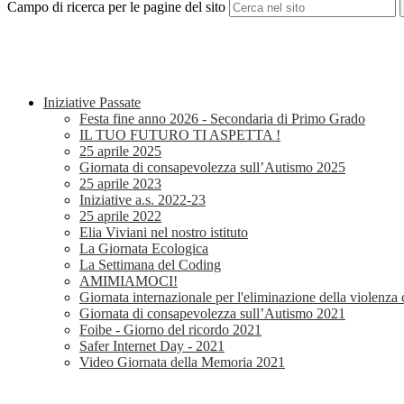
Campo di ricerca per le pagine del sito
Iniziative Passate
Festa fine anno 2026 - Secondaria di Primo Grado
IL TUO FUTURO TI ASPETTA !
25 aprile 2025
Giornata di consapevolezza sull’Autismo 2025
25 aprile 2023
Iniziative a.s. 2022-23
25 aprile 2022
Elia Viviani nel nostro istituto
La Giornata Ecologica
La Settimana del Coding
AMIMIAMOCI!
Giornata internazionale per l'eliminazione della violenza
Giornata di consapevolezza sull’Autismo 2021
Foibe - Giorno del ricordo 2021
Safer Internet Day - 2021
Video Giornata della Memoria 2021