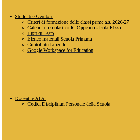
Studenti e Genitori
Criteri di formazione delle classi prime a.s. 2026-27
Calendario scolastico IC Oppeano - Isola Rizza
Libri di Testo
Elenco materiali Scuola Primaria
Contributo Liberale
Google Workspace for Education
Docenti e ATA
Codici Disciplinari Personale della Scuola