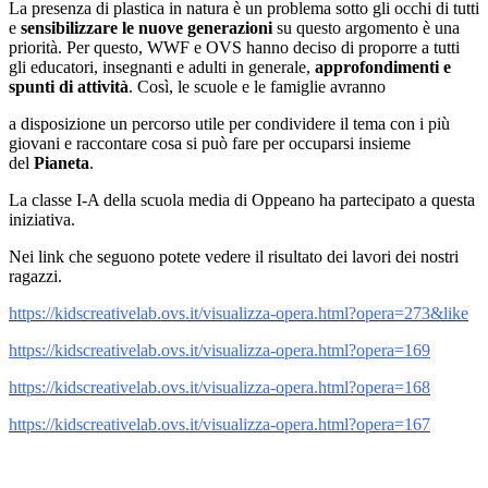
La presenza di plastica in natura è un problema sotto gli occhi di tutti
e
sensibilizzare le nuove generazioni
su questo argomento è una
priorità. Per questo, WWF e OVS hanno deciso di proporre a tutti
gli educatori, insegnanti e adulti in generale,
approfondimenti e
spunti di attività
. Così, le scuole e le famiglie avranno
a disposizione un percorso utile per condividere il tema con i più
giovani e raccontare cosa si può fare per occuparsi insieme
del
Pianeta
.
La classe I-A della scuola media di Oppeano ha partecipato a questa
iniziativa.
Nei link che seguono potete vedere il risultato dei lavori dei nostri
ragazzi.
https://kidscreativelab.ovs.it/visualizza-opera.html?opera=273&like
https://kidscreativelab.ovs.it/visualizza-opera.html?opera=169
https://kidscreativelab.ovs.it/visualizza-opera.html?opera=168
https://kidscreativelab.ovs.it/visualizza-opera.html?opera=167