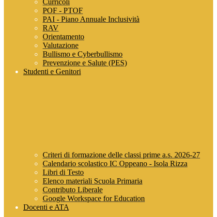
Curricoli
POF - PTOF
PAI - Piano Annuale Inclusività
RAV
Orientamento
Valutazione
Bullismo e Cyberbullismo
Prevenzione e Salute (PES)
Studenti e Genitori
Criteri di formazione delle classi prime a.s. 2026-27
Calendario scolastico IC Oppeano - Isola Rizza
Libri di Testo
Elenco materiali Scuola Primaria
Contributo Liberale
Google Workspace for Education
Docenti e ATA