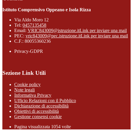
Istituto Comprensivo Oppeano e Isola Rizza
Via Aldo Moro 12
Tel:
0457135458
Email:
VRIC843009@istruzione.it
Link per inviare una mail
PEC:
vric843009@pec.istruzione.it
Link per inviare una mail
C.F.: 80055360236
Privacy-GDPR
Sezione Link Utili
Cookie policy
Note legali
Informativa Privacy
Ufficio Relazioni con il Pubblico
Dichiarazione di accessibilità
Obiettivi di accessibilità
Gestione consensi cookie
Pagina visualizzata 1054 volte