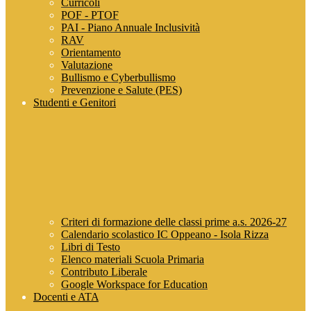
Curricoli
POF - PTOF
PAI - Piano Annuale Inclusività
RAV
Orientamento
Valutazione
Bullismo e Cyberbullismo
Prevenzione e Salute (PES)
Studenti e Genitori
Criteri di formazione delle classi prime a.s. 2026-27
Calendario scolastico IC Oppeano - Isola Rizza
Libri di Testo
Elenco materiali Scuola Primaria
Contributo Liberale
Google Workspace for Education
Docenti e ATA