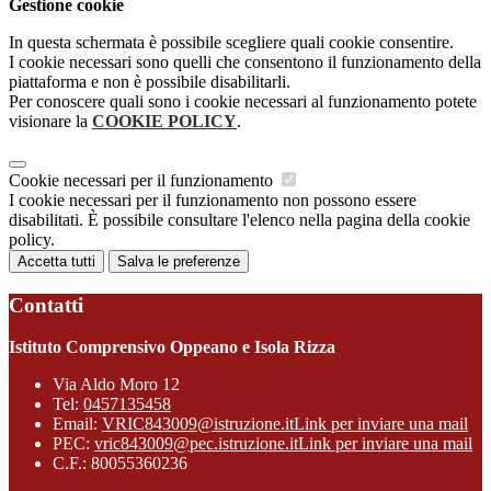
Gestione cookie
In questa schermata è possibile scegliere quali cookie consentire.
I cookie necessari sono quelli che consentono il funzionamento della
piattaforma e non è possibile disabilitarli.
Per conoscere quali sono i cookie necessari al funzionamento potete
visionare la
COOKIE POLICY
.
Cookie necessari per il funzionamento
I cookie necessari per il funzionamento non possono essere
disabilitati. È possibile consultare l'elenco nella pagina della cookie
policy.
Accetta tutti
Salva le preferenze
Contatti
Istituto Comprensivo Oppeano e Isola Rizza
Via Aldo Moro 12
Tel:
0457135458
Email:
VRIC843009@istruzione.it
Link per inviare una mail
PEC:
vric843009@pec.istruzione.it
Link per inviare una mail
C.F.: 80055360236