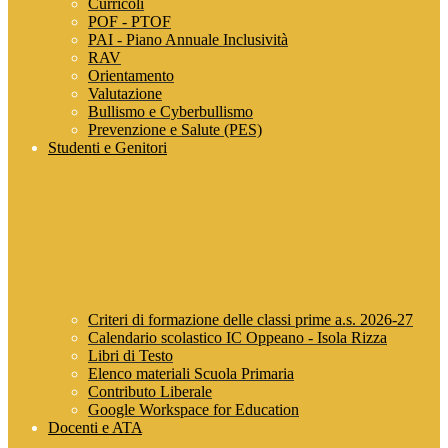
Curricoli
POF - PTOF
PAI - Piano Annuale Inclusività
RAV
Orientamento
Valutazione
Bullismo e Cyberbullismo
Prevenzione e Salute (PES)
Studenti e Genitori
Criteri di formazione delle classi prime a.s. 2026-27
Calendario scolastico IC Oppeano - Isola Rizza
Libri di Testo
Elenco materiali Scuola Primaria
Contributo Liberale
Google Workspace for Education
Docenti e ATA