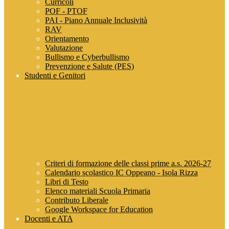
Curricoli
POF - PTOF
PAI - Piano Annuale Inclusività
RAV
Orientamento
Valutazione
Bullismo e Cyberbullismo
Prevenzione e Salute (PES)
Studenti e Genitori
Criteri di formazione delle classi prime a.s. 2026-27
Calendario scolastico IC Oppeano - Isola Rizza
Libri di Testo
Elenco materiali Scuola Primaria
Contributo Liberale
Google Workspace for Education
Docenti e ATA