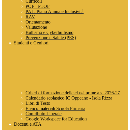
Curricoli
POF - PTOF
PAI - Piano Annuale Inclusività
RAV
Orientamento
Valutazione
Bullismo e Cyberbullismo
Prevenzione e Salute (PES)
Studenti e Genitori
Criteri di formazione delle classi prime a.s. 2026-27
Calendario scolastico IC Oppeano - Isola Rizza
Libri di Testo
Elenco materiali Scuola Primaria
Contributo Liberale
Google Workspace for Education
Docenti e ATA