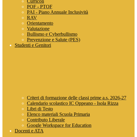
Curricoli
POF - PTOF
PAI - Piano Annuale Inclusività
RAV
Orientamento
Valutazione
Bullismo e Cyberbullismo
Prevenzione e Salute (PES)
Studenti e Genitori
Criteri di formazione delle classi prime a.s. 2026-27
Calendario scolastico IC Oppeano - Isola Rizza
Libri di Testo
Elenco materiali Scuola Primaria
Contributo Liberale
Google Workspace for Education
Docenti e ATA