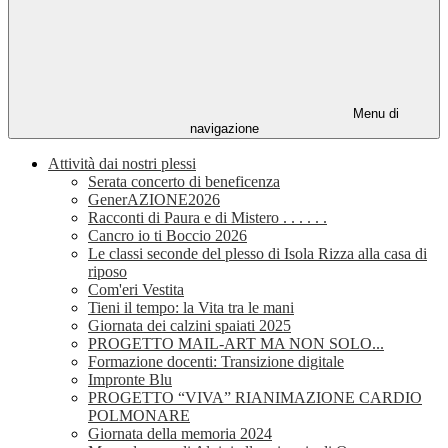
Menu di
navigazione
Attività dai nostri plessi
Serata concerto di beneficenza
GenerAZIONE2026
Racconti di Paura e di Mistero . . . . . .
Cancro io ti Boccio 2026
Le classi seconde del plesso di Isola Rizza alla casa di
riposo
Com'eri Vestita
Tieni il tempo: la Vita tra le mani
Giornata dei calzini spaiati 2025
PROGETTO MAIL-ART MA NON SOLO...
Formazione docenti: Transizione digitale
Impronte Blu
PROGETTO “VIVA” RIANIMAZIONE CARDIO
POLMONARE
Giornata della memoria 2024