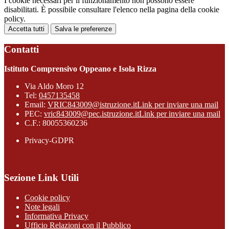
I cookie necessari per il funzionamento non possono essere
disabilitati. È possibile consultare l'elenco nella pagina della cookie
policy.
Accetta tutti
Salva le preferenze
Contatti
Istituto Comprensivo Oppeano e Isola Rizza
Via Aldo Moro 12
Tel:
0457135458
Email:
VRIC843009@istruzione.it
Link per inviare una mail
PEC:
vric843009@pec.istruzione.it
Link per inviare una mail
C.F.: 80055360236
Privacy-GDPR
Sezione Link Utili
Cookie policy
Note legali
Informativa Privacy
Ufficio Relazioni con il Pubblico