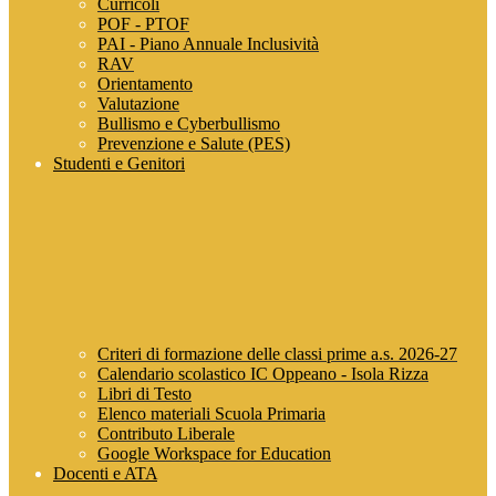
Curricoli
POF - PTOF
PAI - Piano Annuale Inclusività
RAV
Orientamento
Valutazione
Bullismo e Cyberbullismo
Prevenzione e Salute (PES)
Studenti e Genitori
Criteri di formazione delle classi prime a.s. 2026-27
Calendario scolastico IC Oppeano - Isola Rizza
Libri di Testo
Elenco materiali Scuola Primaria
Contributo Liberale
Google Workspace for Education
Docenti e ATA