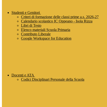
Studenti e Genitori
Criteri di formazione delle classi prime a.s. 2026-27
Calendario scolastico IC Oppeano - Isola Rizza
Libri di Testo
Elenco materiali Scuola Primaria
Contributo Liberale
Google Workspace for Education
Docenti e ATA
Codici Disciplinari Personale della Scuola