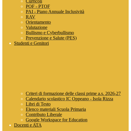
Curricoli
POF - PTOF
PAI - Piano Annuale Inclusività
RAV
Orientamento
Valutazione
Bullismo e Cyberbullismo
Prevenzione e Salute (PES)
Studenti e Genitori
Criteri di formazione delle classi prime a.s. 2026-27
Calendario scolastico IC Oppeano - Isola Rizza
Libri di Testo
Elenco materiali Scuola Primaria
Contributo Liberale
Google Workspace for Education
Docenti e ATA