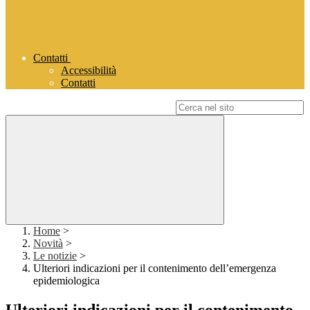
Contatti
Accessibilità
Contatti
Campo di ricerca per le pagine del sito
Home
>
Novità
>
Le notizie
>
Ulteriori indicazioni per il contenimento dell’emergenza
epidemiologica