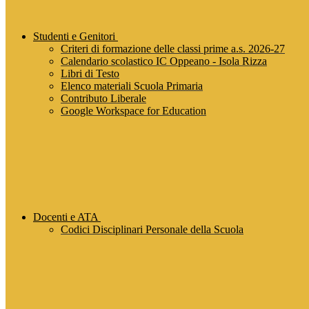
Studenti e Genitori
Criteri di formazione delle classi prime a.s. 2026-27
Calendario scolastico IC Oppeano - Isola Rizza
Libri di Testo
Elenco materiali Scuola Primaria
Contributo Liberale
Google Workspace for Education
Docenti e ATA
Codici Disciplinari Personale della Scuola