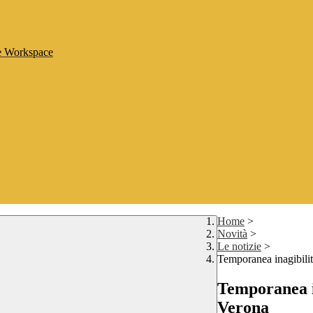
le Workspace
Home
>
Novità
>
Le notizie
>
Temporanea inagibilità
Temporanea in
Verona