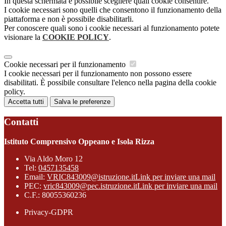
In questa schermata è possibile scegliere quali cookie consentire.
I cookie necessari sono quelli che consentono il funzionamento della
piattaforma e non è possibile disabilitarli.
Per conoscere quali sono i cookie necessari al funzionamento potete
visionare la
COOKIE POLICY
.
Cookie necessari per il funzionamento
I cookie necessari per il funzionamento non possono essere
disabilitati. È possibile consultare l'elenco nella pagina della cookie
policy.
Accetta tutti
Salva le preferenze
Contatti
Istituto Comprensivo Oppeano e Isola Rizza
Via Aldo Moro 12
Tel:
0457135458
Email:
VRIC843009@istruzione.it
Link per inviare una mail
PEC:
vric843009@pec.istruzione.it
Link per inviare una mail
C.F.: 80055360236
Privacy-GDPR