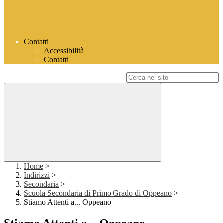
Contatti
Accessibilità
Contatti
Campo di ricerca per le pagine del sito
Home
>
Indirizzi
>
Secondaria
>
Scuola Secondaria di Primo Grado di Oppeano
>
Stiamo Attenti a... Oppeano