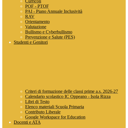
Curricoli
POF - PTOF
PAI - Piano Annuale Inclusività
RAV
Orientamento
Valutazione
Bullismo e Cyberbullismo
Prevenzione e Salute (PES)
Studenti e Genitori
Criteri di formazione delle classi prime a.s. 2026-27
Calendario scolastico IC Oppeano - Isola Rizza
Libri di Testo
Elenco materiali Scuola Primaria
Contributo Liberale
Google Workspace for Education
Docenti e ATA