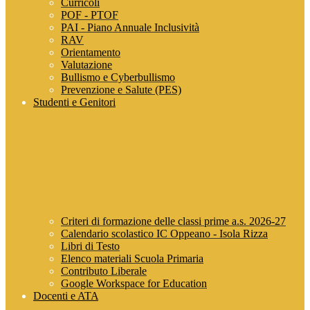
Curricoli
POF - PTOF
PAI - Piano Annuale Inclusività
RAV
Orientamento
Valutazione
Bullismo e Cyberbullismo
Prevenzione e Salute (PES)
Studenti e Genitori
Criteri di formazione delle classi prime a.s. 2026-27
Calendario scolastico IC Oppeano - Isola Rizza
Libri di Testo
Elenco materiali Scuola Primaria
Contributo Liberale
Google Workspace for Education
Docenti e ATA