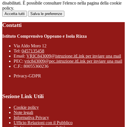
disabilitati. È possibile consultare l'elenco nella pagina della cookie
policy.
Accetta tutti
Salva le preferenze
Contatti
Istituto Comprensivo Oppeano e Isola Rizza
Via Aldo Moro 12
Tel:
0457135458
Email:
VRIC843009@istruzione.it
Link per inviare una mail
PEC:
vric843009@pec.istruzione.it
Link per inviare una mail
C.F.: 80055360236
Privacy-GDPR
Sezione Link Utili
Cookie policy
Note legali
Informativa Privacy
Ufficio Relazioni con il Pubblico