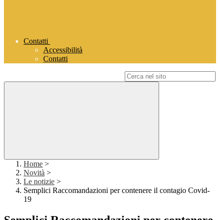
Contatti
Accessibilità
Contatti
Campo di ricerca per le pagine del sito
Home
>
Novità
>
Le notizie
>
Semplici Raccomandazioni per contenere il contagio Covid-
19