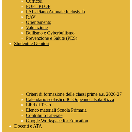
Curricoli
POF - PTOF
PAI - Piano Annuale Inclusività
RAV
Orientamento
Valutazione
Bullismo e Cyberbullismo
Prevenzione e Salute (PES)
Studenti e Genitori
Criteri di formazione delle classi prime a.s. 2026-27
Calendario scolastico IC Oppeano - Isola Rizza
Libri di Testo
Elenco materiali Scuola Primaria
Contributo Liberale
Google Workspace for Education
Docenti e ATA