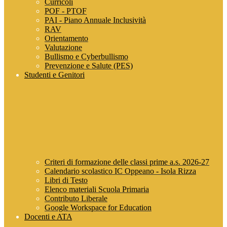
Curricoli
POF - PTOF
PAI - Piano Annuale Inclusività
RAV
Orientamento
Valutazione
Bullismo e Cyberbullismo
Prevenzione e Salute (PES)
Studenti e Genitori
Criteri di formazione delle classi prime a.s. 2026-27
Calendario scolastico IC Oppeano - Isola Rizza
Libri di Testo
Elenco materiali Scuola Primaria
Contributo Liberale
Google Workspace for Education
Docenti e ATA