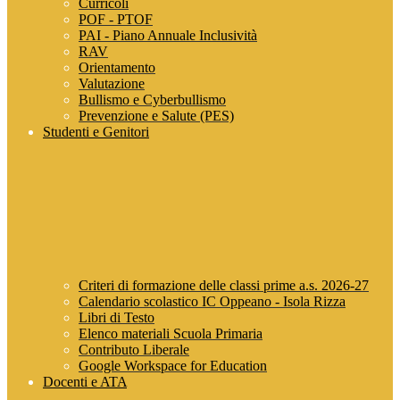
Curricoli
POF - PTOF
PAI - Piano Annuale Inclusività
RAV
Orientamento
Valutazione
Bullismo e Cyberbullismo
Prevenzione e Salute (PES)
Studenti e Genitori
Criteri di formazione delle classi prime a.s. 2026-27
Calendario scolastico IC Oppeano - Isola Rizza
Libri di Testo
Elenco materiali Scuola Primaria
Contributo Liberale
Google Workspace for Education
Docenti e ATA