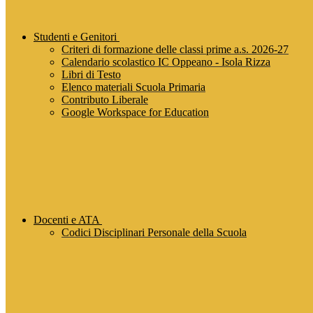
Studenti e Genitori
Criteri di formazione delle classi prime a.s. 2026-27
Calendario scolastico IC Oppeano - Isola Rizza
Libri di Testo
Elenco materiali Scuola Primaria
Contributo Liberale
Google Workspace for Education
Docenti e ATA
Codici Disciplinari Personale della Scuola