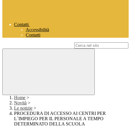
Contatti
Accessibilità
Contatti
Campo di ricerca per le pagine del sito
Home
>
Novità
>
Le notizie
>
PROCEDURA DI ACCESSO AI CENTRI PER
L`IMPIEGO PER IL PERSONALE A TEMPO
DETERMINATO DELLA SCUOLA