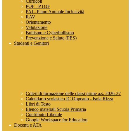
Curricoli
POF - PTOF
PAI - Piano Annuale Inclusività
RAV
Orientamento
Valutazione
Bullismo e Cyberbullismo
Prevenzione e Salute (PES)
Studenti e Genitori
Criteri di formazione delle classi prime a.s. 2026-27
Calendario scolastico IC Oppeano - Isola Rizza
Libri di Testo
Elenco materiali Scuola Primaria
Contributo Liberale
Google Workspace for Education
Docenti e ATA