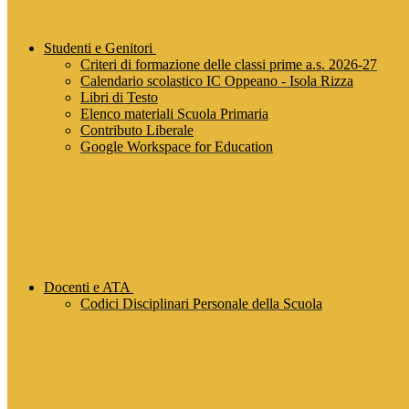
Studenti e Genitori
Criteri di formazione delle classi prime a.s. 2026-27
Calendario scolastico IC Oppeano - Isola Rizza
Libri di Testo
Elenco materiali Scuola Primaria
Contributo Liberale
Google Workspace for Education
Docenti e ATA
Codici Disciplinari Personale della Scuola