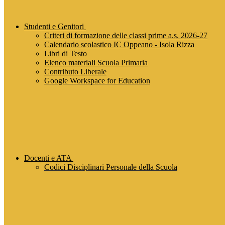
Studenti e Genitori
Criteri di formazione delle classi prime a.s. 2026-27
Calendario scolastico IC Oppeano - Isola Rizza
Libri di Testo
Elenco materiali Scuola Primaria
Contributo Liberale
Google Workspace for Education
Docenti e ATA
Codici Disciplinari Personale della Scuola