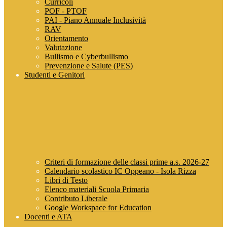
Curricoli
POF - PTOF
PAI - Piano Annuale Inclusività
RAV
Orientamento
Valutazione
Bullismo e Cyberbullismo
Prevenzione e Salute (PES)
Studenti e Genitori
Criteri di formazione delle classi prime a.s. 2026-27
Calendario scolastico IC Oppeano - Isola Rizza
Libri di Testo
Elenco materiali Scuola Primaria
Contributo Liberale
Google Workspace for Education
Docenti e ATA