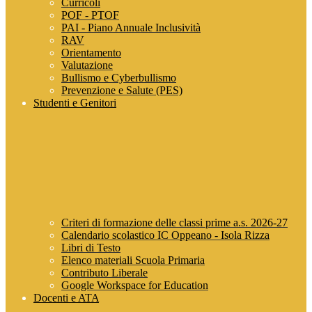
Curricoli
POF - PTOF
PAI - Piano Annuale Inclusività
RAV
Orientamento
Valutazione
Bullismo e Cyberbullismo
Prevenzione e Salute (PES)
Studenti e Genitori
Criteri di formazione delle classi prime a.s. 2026-27
Calendario scolastico IC Oppeano - Isola Rizza
Libri di Testo
Elenco materiali Scuola Primaria
Contributo Liberale
Google Workspace for Education
Docenti e ATA