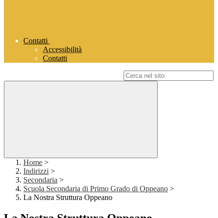
Contatti
Accessibilità
Contatti
Campo di ricerca per le pagine del sito
Home
>
Indirizzi
>
Secondaria
>
Scuola Secondaria di Primo Grado di Oppeano
>
La Nostra Struttura Oppeano