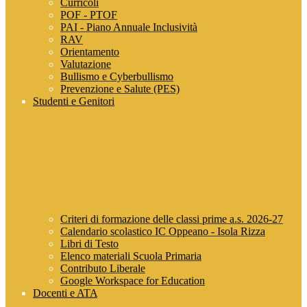
Curricoli
POF - PTOF
PAI - Piano Annuale Inclusività
RAV
Orientamento
Valutazione
Bullismo e Cyberbullismo
Prevenzione e Salute (PES)
Studenti e Genitori
Criteri di formazione delle classi prime a.s. 2026-27
Calendario scolastico IC Oppeano - Isola Rizza
Libri di Testo
Elenco materiali Scuola Primaria
Contributo Liberale
Google Workspace for Education
Docenti e ATA