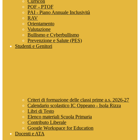
Curricoli
POF - PTOF
PAI - Piano Annuale Inclusività
RAV
Orientamento
Valutazione
Bullismo e Cyberbullismo
Prevenzione e Salute (PES)
Studenti e Genitori
Criteri di formazione delle classi prime a.s. 2026-27
Calendario scolastico IC Oppeano - Isola Rizza
Libri di Testo
Elenco materiali Scuola Primaria
Contributo Liberale
Google Workspace for Education
Docenti e ATA