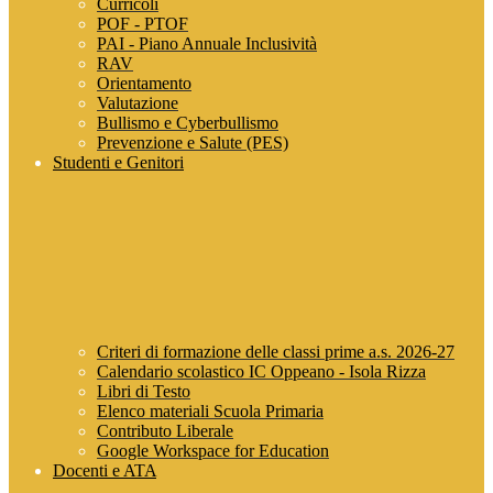
Curricoli
POF - PTOF
PAI - Piano Annuale Inclusività
RAV
Orientamento
Valutazione
Bullismo e Cyberbullismo
Prevenzione e Salute (PES)
Studenti e Genitori
Criteri di formazione delle classi prime a.s. 2026-27
Calendario scolastico IC Oppeano - Isola Rizza
Libri di Testo
Elenco materiali Scuola Primaria
Contributo Liberale
Google Workspace for Education
Docenti e ATA