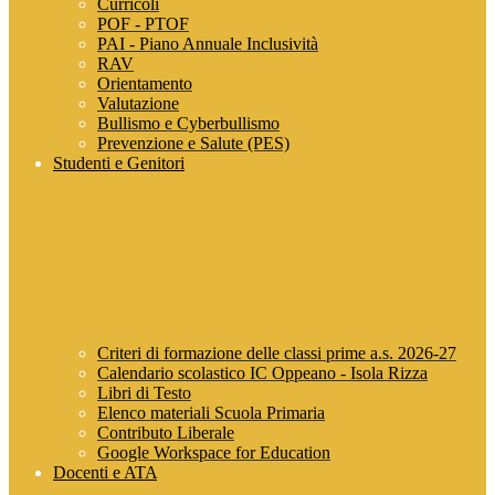
Curricoli
POF - PTOF
PAI - Piano Annuale Inclusività
RAV
Orientamento
Valutazione
Bullismo e Cyberbullismo
Prevenzione e Salute (PES)
Studenti e Genitori
Criteri di formazione delle classi prime a.s. 2026-27
Calendario scolastico IC Oppeano - Isola Rizza
Libri di Testo
Elenco materiali Scuola Primaria
Contributo Liberale
Google Workspace for Education
Docenti e ATA