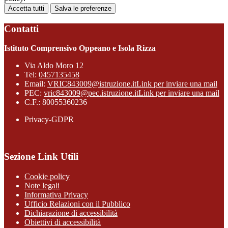
Accetta tutti
Salva le preferenze
Contatti
Istituto Comprensivo Oppeano e Isola Rizza
Via Aldo Moro 12
Tel:
0457135458
Email:
VRIC843009@istruzione.it
Link per inviare una mail
PEC:
vric843009@pec.istruzione.it
Link per inviare una mail
C.F.: 80055360236
Privacy-GDPR
Sezione Link Utili
Cookie policy
Note legali
Informativa Privacy
Ufficio Relazioni con il Pubblico
Dichiarazione di accessibilità
Obiettivi di accessibilità