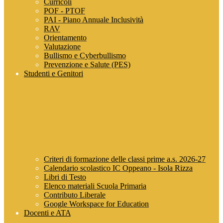
Curricoli
POF - PTOF
PAI - Piano Annuale Inclusività
RAV
Orientamento
Valutazione
Bullismo e Cyberbullismo
Prevenzione e Salute (PES)
Studenti e Genitori
Criteri di formazione delle classi prime a.s. 2026-27
Calendario scolastico IC Oppeano - Isola Rizza
Libri di Testo
Elenco materiali Scuola Primaria
Contributo Liberale
Google Workspace for Education
Docenti e ATA