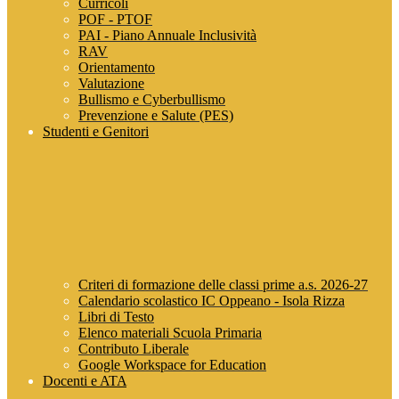
Curricoli
POF - PTOF
PAI - Piano Annuale Inclusività
RAV
Orientamento
Valutazione
Bullismo e Cyberbullismo
Prevenzione e Salute (PES)
Studenti e Genitori
Criteri di formazione delle classi prime a.s. 2026-27
Calendario scolastico IC Oppeano - Isola Rizza
Libri di Testo
Elenco materiali Scuola Primaria
Contributo Liberale
Google Workspace for Education
Docenti e ATA