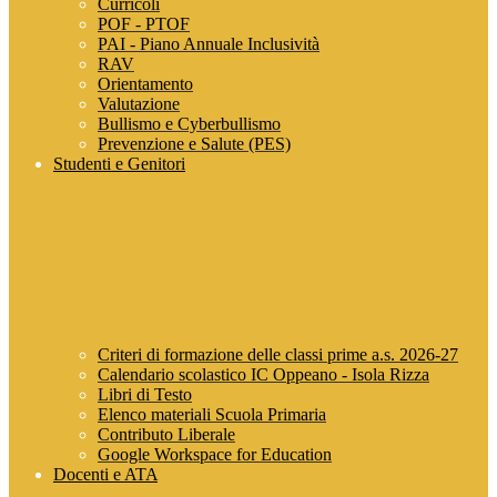
Curricoli
POF - PTOF
PAI - Piano Annuale Inclusività
RAV
Orientamento
Valutazione
Bullismo e Cyberbullismo
Prevenzione e Salute (PES)
Studenti e Genitori
Criteri di formazione delle classi prime a.s. 2026-27
Calendario scolastico IC Oppeano - Isola Rizza
Libri di Testo
Elenco materiali Scuola Primaria
Contributo Liberale
Google Workspace for Education
Docenti e ATA