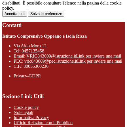
disabilitati. È possibile consultare l'elenco nella pagina della cookie
policy.
Accetta tutti
Salva le preferenze
Contatti
Istituto Comprensivo Oppeano e Isola Rizza
Via Aldo Moro 12
Tel:
0457135458
Email:
VRIC843009@istruzione.it
Link per inviare una mail
PEC:
vric843009@pec.istruzione.it
Link per inviare una mail
C.F.: 80055360236
Privacy-GDPR
Sezione Link Utili
Cookie policy
Note legali
Informativa Privacy
Ufficio Relazioni con il Pubblico