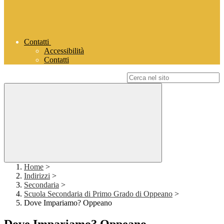
Contatti
Accessibilità
Contatti
Campo di ricerca per le pagine del sito
Home
>
Indirizzi
>
Secondaria
>
Scuola Secondaria di Primo Grado di Oppeano
>
Dove Impariamo? Oppeano