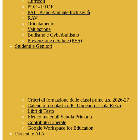
Curricoli
POF - PTOF
PAI - Piano Annuale Inclusività
RAV
Orientamento
Valutazione
Bullismo e Cyberbullismo
Prevenzione e Salute (PES)
Studenti e Genitori
Criteri di formazione delle classi prime a.s. 2026-27
Calendario scolastico IC Oppeano - Isola Rizza
Libri di Testo
Elenco materiali Scuola Primaria
Contributo Liberale
Google Workspace for Education
Docenti e ATA